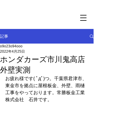
千葉県君津市の屋根・外壁リフォーム・雨樋交換｜
調査・見積もり無料の常勝板金工業株式会社
常勝板金工業株式会社
記事
o9o23o94ooo
2022年4月25日
ホンダカーズ市川鬼高店
外壁実測
お疲れ様です( ﾟдﾟ)つ。千葉県君津市、
東金市を拠点に屋根板金、外壁、雨樋
工事をやっております。常勝板金工業
株式会社　石井です。