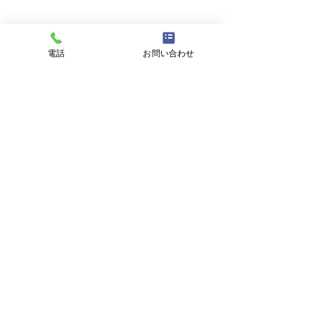
電話
お問い合わせ
コメント
春日部 物流倉庫
ホンダカーズ匝
コメントを追加…
常勝板金工業株式会社