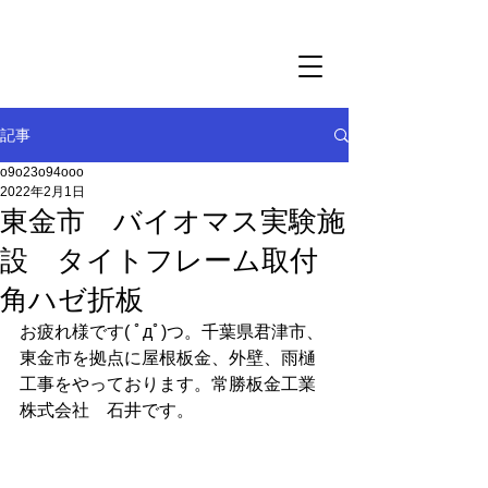
千葉県君津市の屋根・外壁リフォーム・雨樋交換｜
調査・見積もり無料の常勝板金工業株式会社
常勝板金工業株式会社
記事
o9o23o94ooo
2022年2月1日
東金市 バイオマス実験施
設 タイトフレーム取付
角ハゼ折板
お疲れ様です( ﾟдﾟ)つ。千葉県君津市、
東金市を拠点に屋根板金、外壁、雨樋
工事をやっております。常勝板金工業
株式会社　石井です。