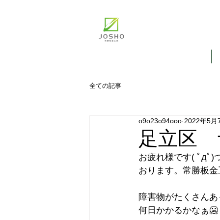
千葉県
常勝板金工
ホーム
全ての記事
o9o23o94ooo
2022年5月
足立区 サ
お疲れ様です( ﾟд
おります。常勝板金
障害物がたくさんあ
何日かかるかなぁ🥶