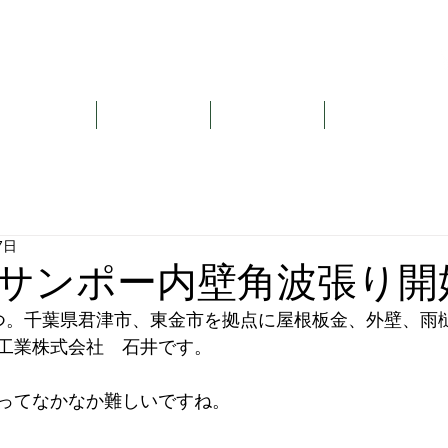
君津市の屋根・外壁リフォーム・雨樋交換｜調査・見積もり無料の常勝板金工
業株式会社
お問い合わせ
施工事例
会社概要
求人情報
お問い合わせ
7日
ンポー内壁角波張り開始😶‍
ﾟ)つ。千葉県君津市、東金市を拠点に屋根板金、外壁、雨
工業株式会社　石井です。
ってなかなか難しいですね。